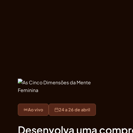
Ao vivo
24 a 26 de abril
Desenvolva uma compr