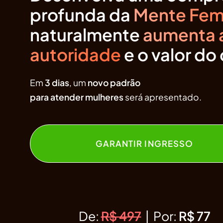
profunda da
Mente Fem
naturalmente
aumenta 
autoridade
e o valor do
Em
3 dias
, um
novo padrão
para atender mulheres
será apresentado.
GARANTIR INGRESSO
De:
R$ 497
|
Por:
R$ 77