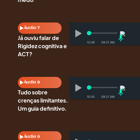
Áudio 7
Já ouviu falar de
12:09
Rigidez cognitiva e
ACT?
Áudio 8
Tudo sobre
10:05
crenças limitantes.
Um guia definitivo.
Áudio 9