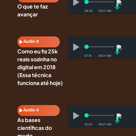
O que te faz
08:33
avançar
Áudio 5
Como eu fiz 25k
07:15
reais sozinha no
digital em 2018
(Essa técnica
funciona até hoje)
Áudio 6
As bases
13:24
científicas do
medo