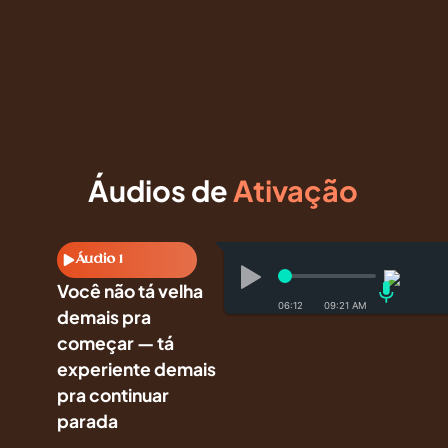
Áudios de
Ativação
Áudio 1
Você não tá velha
06:12
demais pra
começar — tá
experiente demais
pra continuar
parada