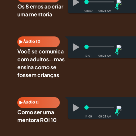
Os 8 erros ao criar
08:40
uma mentoria
Áudio 10
Você se comunica
12:01
com adultos… mas
ensina como se
fossem crianças
Áudio 11
Como ser uma
14:09
mentora ROI 10