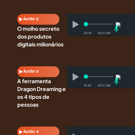
Áudio 2
O molho secreto
04:16
dos produtos
digitais milionários
Áudio 3
A ferramenta
15:40
Dragon Dreaming e
os 4 tipos de
pessoas
Áudio 4