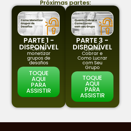
Próximas partes:
PARTE 1 -
PARTE 3 -
DISPONÍVEL
DISPONÍVEL
Como
Quanto
monetizar
Cobrar e
grupos de
Como Lucrar
desafios
com Seu
Grupo​
TOQUE
TOQUE
AQUI
AQUI
PARA
PARA
ASSISTIR
ASSISTIR