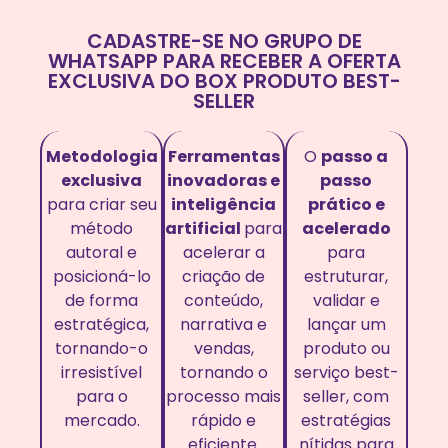
CADASTRE-SE NO GRUPO DE
WHATSAPP PARA RECEBER A OFERTA
EXCLUSIVA DO BOX PRODUTO BEST-
SELLER
Metodologia
Ferramentas
O
passo a
exclusiva
inovadoras e
passo
para criar seu
inteligência
prático e
método
artificial
para
acelerado
autoral e
acelerar a
para
posicioná-lo
criação de
estruturar,
de forma
conteúdo,
validar e
estratégica,
narrativa e
lançar um
tornando-o
vendas,
produto ou
irresistível
tornando o
serviço best-
para o
processo mais
seller, com
mercado.
rápido e
estratégias
eficiente.
nítidas para