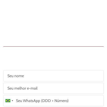
Poxa… as inscrições estão
encerradas!
Caso tenha interesse em fazer sua matrícula, cadastre-se
abaixo para ser avisada e receber tudo em primeira mão!
Brazil