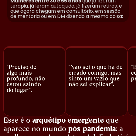
Mulheres entre 30 e 55 anos
que já fizeram
terapia, já leram autoajuda, já fizeram retiros, e
que agora chegam em consultório, em sessão
de mentoria ou em DM dizendo a mesma coisa:
"Preciso de
"Não sei o que há de
“
algo mais
errado comigo, mas
c
profundo, não
sinto um vazio que
p
estou saindo
não sei explicar".
do lugar".
Esse é o
arquétipo emergente
que
aparece no mundo
pós-pandemia
: a