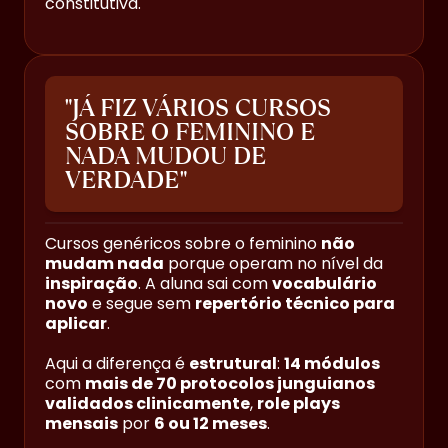
constitutiva.
"JÁ FIZ VÁRIOS CURSOS
SOBRE O FEMININO E
NADA MUDOU DE
VERDADE"
Cursos genéricos sobre o feminino
não
mudam nada
porque operam no nível da
inspiração
. A aluna sai com
vocabulário
novo
e segue sem
repertório técnico para
aplicar
.
Aqui a diferença é
estrutural
:
14 módulos
com
mais de 70 protocolos junguianos
validados clinicamente
,
role plays
mensais
por
6 ou 12 meses
.