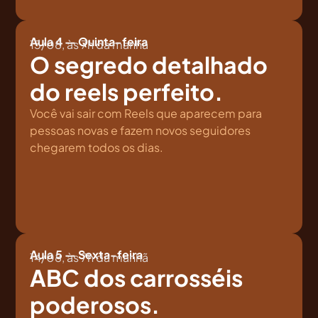
Aula 4 — Quinta-feira
13/08, às 7h da manhã
O segredo detalhado
do reels perfeito.
Você vai sair com Reels que aparecem para
pessoas novas e fazem novos seguidores
chegarem todos os dias.
Aula 5 — Sexta-feira
14/08, às 7h da manhã
ABC dos carrosséis
poderosos.