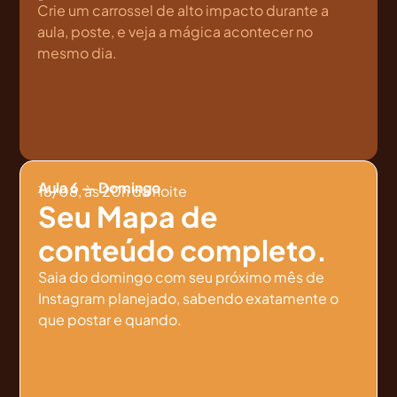
Crie um carrossel de alto impacto durante a
aula, poste, e veja a mágica acontecer no
mesmo dia.
Aula 6 — Domingo
16/08, às 20h da noite
Seu Mapa de
conteúdo completo.
Saia do domingo com seu próximo mês de
Instagram planejado, sabendo exatamente o
que postar e quando.