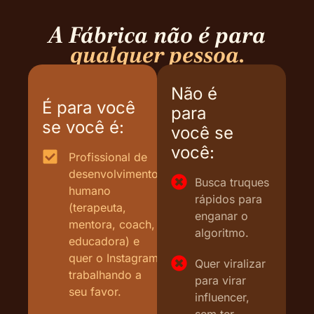
A Fábrica não é para
qualquer pessoa.
Não é
É para você
para
se você é:
você se
você:
Profissional de
desenvolvimento
Busca truques
humano
rápidos para
(terapeuta,
enganar o
mentora, coach,
algoritmo.
educadora) e
quer o Instagram
Quer viralizar
trabalhando a
para virar
seu favor.
influencer,
sem ter