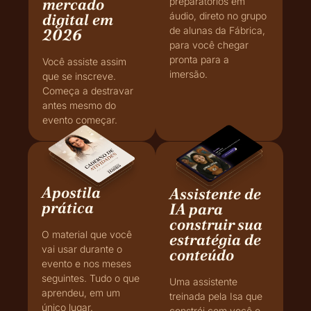
mercado
preparatórios em
digital em
áudio, direto no grupo
de alunas da Fábrica,
2026
para você chegar
pronta para a
Você assiste assim
imersão.
que se inscreve.
Começa a destravar
antes mesmo do
evento começar.
Apostila
Assistente de
prática
IA para
construir sua
O material que você
estratégia de
vai usar durante o
conteúdo
evento e nos meses
seguintes. Tudo o que
Uma assistente
aprendeu, em um
treinada pela Isa que
único lugar.
constrói com você o