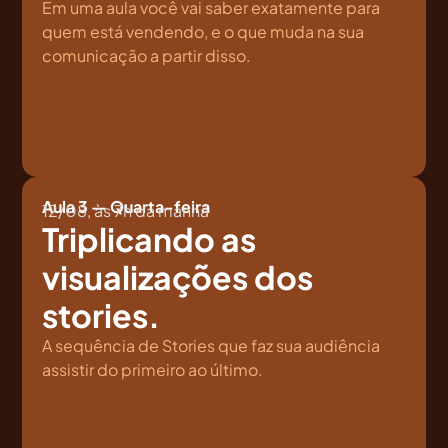
Em uma aula você vai saber exatamente para
quem está vendendo, e o que muda na sua
comunicação a partir disso.
Aula 3 — Quarta-feira
12/08, às 7h da manhã
Triplicando as
visualizações dos
stories.
A sequência de Stories que faz sua audiência
assistir do primeiro ao último.