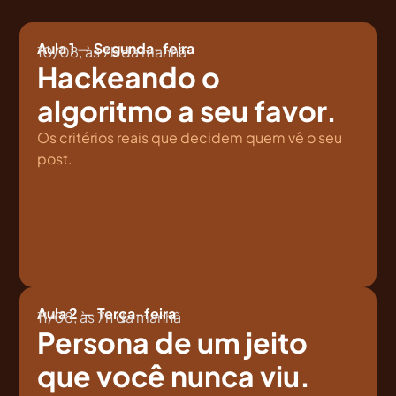
Aula 1 — Segunda-feira
10/08, às 7h da manhã
Hackeando o
algoritmo a seu favor.
Os critérios reais que decidem quem vê o seu
post.
Aula 2 — Terça-feira
11/08, às 7h da manhã
Persona de um jeito
que você nunca viu.