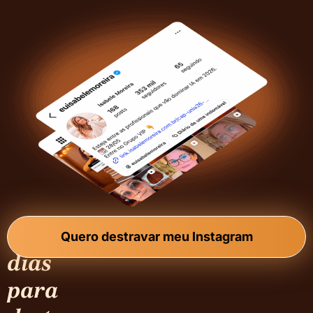
7
Quero destravar meu Instagram
dias
para