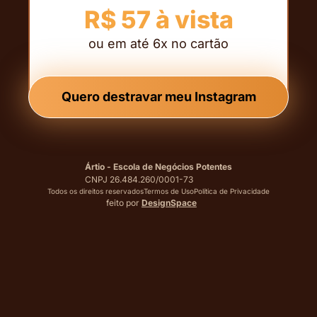
R$ 57 à vista
ou em até 6x no cartão
Quero destravar meu Instagram
Ártio - Escola de Negócios Potentes
CNPJ 26.484.260/0001-73
Todos os direitos reservados
Termos de Uso
Política de Privacidade
feito por
DesignSpace