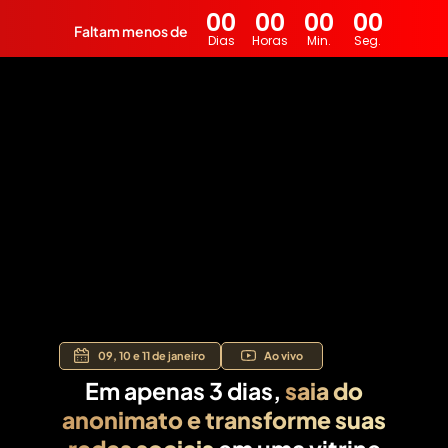
00
00
00
00
Faltam menos de
Dias
Horas
Min.
Seg.
09, 10 e 11 de janeiro
Ao vivo
Em apenas 3 dias,
saia do
anonimato e transforme suas