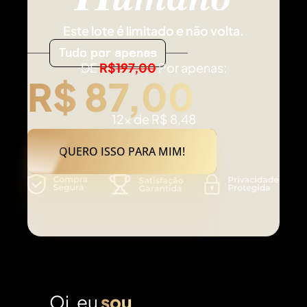
Este lote é limitado e não volta.
Tudo por apenas
DE
R$
197,00
Por apenas:
R$ 87,00
12x de R$ 8,48
QUERO ISSO PARA MIM!
Oi, eu
sou