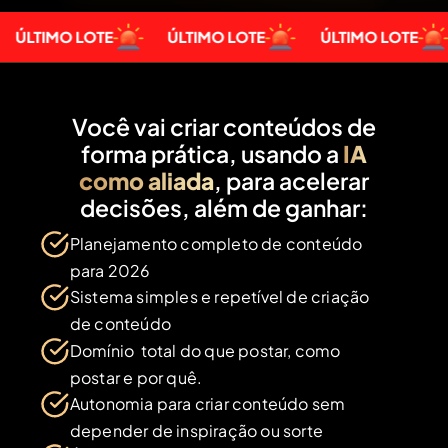
ÚLTIMO LOTE
ÚLTIMO LOTE
ÚLTIMO LOTE
Você vai criar conteúdos de
forma prática, usando a
IA
como aliada
, para acelerar
decisões, além de ganhar:
Planejamento completo de conteúdo
para 2026
Sistema simples e repetível de criação
de conteúdo
Domínio total do que postar, como
postar e por quê.
Autonomia para criar conteúdo sem
depender de inspiração ou sorte