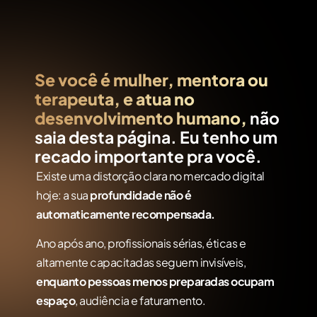
Se você é mulher, mentora ou
terapeuta, e atua no
desenvolvimento humano,
não
saia desta página. Eu tenho um
recado importante pra você.
Existe uma distorção clara no mercado digital
hoje: a sua
profundidade não é
automaticamente recompensada.
Ano após ano, profissionais sérias, éticas e
altamente capacitadas seguem invisíveis,
enquanto pessoas menos preparadas ocupam
espaço
, audiência e faturamento.