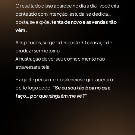
O resultado disso aparece no dia a dia: você cria
conteúdo com intenção, estuda, se dedica…
posta, se expõe,
tenta de novo e as vendas não
vêm.
Aos poucos, surge o desgaste. O cansaço de
produzir sem retorno.
A frustração de ver seu conhecimento não
atravessar a tela.
E aquele pensamento silencioso que aperta o
peito logo cedo
:
“Se eu sou tão boa no que
faço… por que ninguém me vê?”