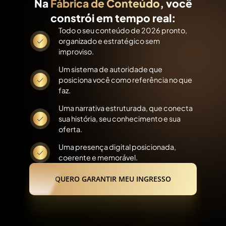
Na
Fábrica de Conteúdo
, você
constrói em tempo real:
Todo o seu conteúdo de 2026 pronto,
organizado e estratégico sem
improviso.
Um sistema de autoridade que
posiciona você como referência no que
faz.
Uma narrativa estruturada, que conecta
sua história, seu conhecimento e sua
oferta.
Uma presença digital posicionada,
coerente e memorável.
QUERO GARANTIR MEU INGRESSO