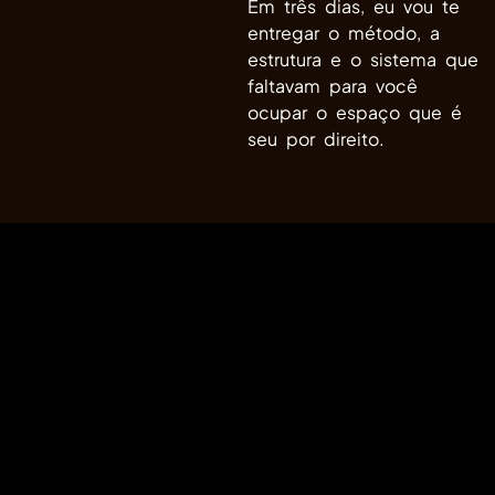
Em três dias, eu vou te
entregar o método, a
estrutura e o sistema que
faltavam para você
ocupar o espaço que é
seu por direito.
Garantia Incondicional de 7
Dias
Eu confio tanto na transformação que esses
conteúdos vão gerar na sua vida que ofereço
uma garantia incondicional de 7 dias.
Se você entrar, explorar o conteúdo e sentir
que não é para você, basta pedir o reembolso
total dentro de 7 dias. Sem burocracia. Sem
perguntas. Sem ressentimentos. O risco é
todo meu. A transformação é toda sua.