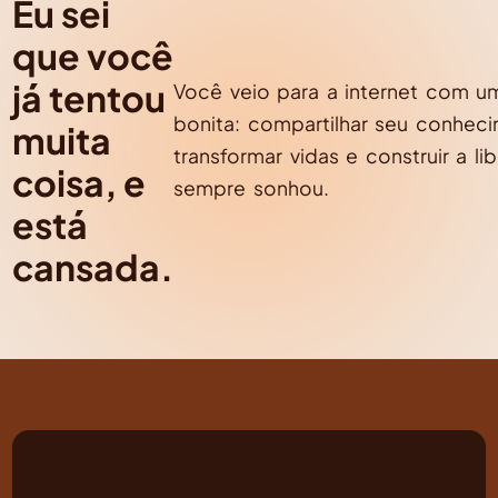
Eu sei
que você
já tentou
Você veio para a internet com u
bonita: compartilhar seu conhec
muita
transformar vidas e construir a l
coisa, e
sempre sonhou.
está
cansada.