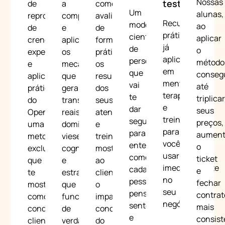
Nossas
testadas
de
a
como
Um
alunas,
reprogramação
compreender
avaliar
Recursos
modelo
ao
de
e
de
práticos,
científico
aplicar
crenças,
aplicar
forma
já
de
o
experiências
os
prática
aplicados
personalidade
método
e
mecanismos
os
em
que
conse
aplicação
que
resultados
mentorias,
vai
até
prática
geram
dos
terapias
te
triplica
do
transformações
seus
e
dar
seus
OpenMind,
reais,
atendimentos
treinamentos,
segurança
preços,
uma
dominando
e
para
para
aument
metodologia
vieses
treinamentos,
você
entender
o
exclusiva
cognitivos
mostrando
usar
como
ticket
que
e
ao
imediatamente
cada
e
te
estratégias
cliente
no
pessoa
fechar
mostra
que
o
seu
pensa,
contrat
como
funcionam
impacto
negócio
sente
mais
conquistar
de
concreto
e
consist
clientes
verdade.
do