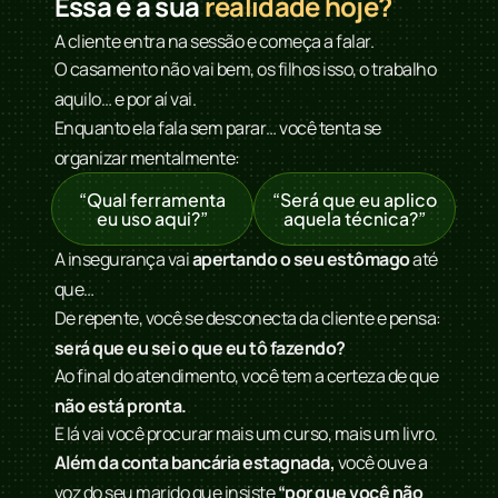
Essa é a sua
realidade hoje?
A cliente entra na sessão e começa a falar.
O casamento não vai bem, os filhos isso, o trabalho
aquilo… e por aí vai.
Enquanto ela fala sem parar… você tenta se
organizar mentalmente:
“Qual ferramenta
“Será que eu aplico
eu uso aqui?”
aquela técnica?”
A insegurança vai
apertando o seu estômago
até
que…
De repente, você se desconecta da cliente e pensa:
será que eu sei o que eu tô fazendo?
Ao final do atendimento, você tem a certeza de que
não está pronta.
E lá vai você procurar mais um curso, mais um livro.
Além da conta bancária estagnada,
você ouve a
voz do seu marido que insiste
“por que você não