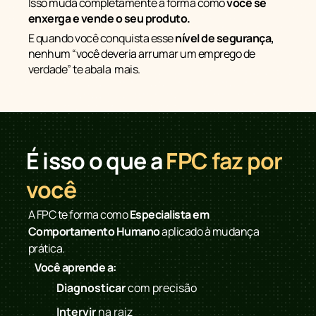
Isso muda completamente a forma como
você se
enxerga e vende o seu produto.
E quando você conquista esse
nível de segurança,
nenhum “você deveria arrumar um emprego de
verdade” te abala mais.
É isso o que a
FPC faz por
você
A FPC te forma como
Especialista em
Comportamento Humano
aplicado à mudança
prática.
Você aprende a:
Diagnosticar
com precisão
Intervir
na raiz