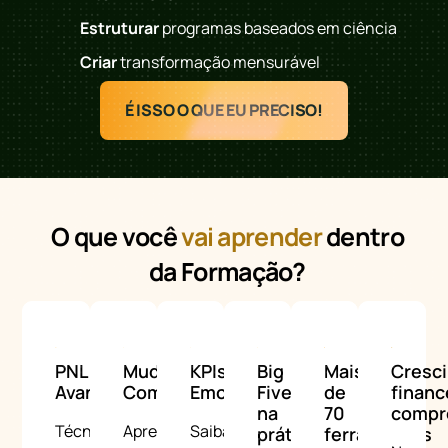
Estruturar
programas baseados em ciência
Criar
transformação mensurável
É ISSO O QUE EU PRECISO!
O que você
vai aprender
dentro
da Formação?
PNL
Mudanças
KPIs
Big
Mais
Cresc
Avançada
Comportamentais
Emocionais
Five
de
financ
na
70
compr
Técnicas
Aprenda
Saiba
prática
ferramentas