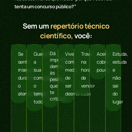
tenta um concurso público?”
Sem um
repertório técnico
científico,
você:
Dá
Se
Questiona
Vive
Trava
Aceita
Estuda,
importância
sente
a
com
na
cobrar
estuda
demais
insegura
sua
medo
hora
pouco
e
às
durante
competência
de
de
não
pessoas
o
o
que
ser
vender
sai
te
atendimento
tempo
desmarcada
do
criticam
todo
lugar