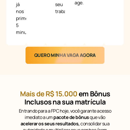
age.
já
seu
nos
trabalho.
primeiros
5
minutos.
QUERO MINHA VAGA AGORA
Mais de R$ 15.000
em Bônus
Inclusos na sua matrícula
Entrando para a FPC hoje, você garante acesso
imediato a um
pacote de bônus
que vão
acelerar os seus resultados,
consolidar sua
autoridade e multiplicar seus ganhos (sem