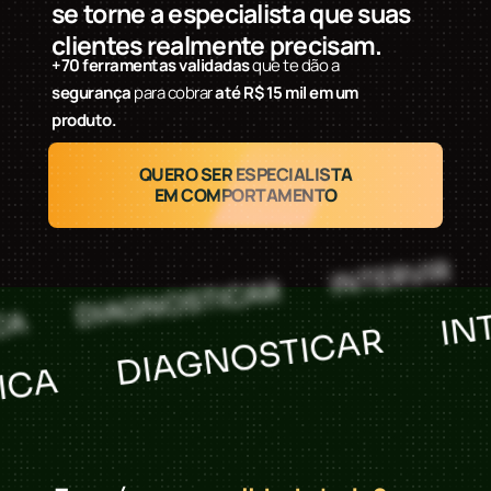
se torne a especialista que suas
clientes realmente precisam.
+70 ferramentas validadas
que te dão a
segurança
para cobrar
até R$ 15 mil em um
produto.
QUERO SER ESPECIALISTA
EM COMPORTAMENTO
ESTRUTUR
INTERVIR
NOSTICAR
DIAGNOS
ASE CIENTÍFICA