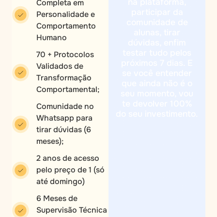
na plataforma,
Completa em
participar da
Personalidade e
comunidade de
Comportamento
alunas, tirar
Humano
dúvidas, enfim
testar tudo pelos
70 + Protocolos
próximos 7 dias. E
Validados de
se você entender
Transformação
que ainda não é o
Comportamental;
seu momento, vou
te devolver 100%
Comunidade no
do seu investimento.
Whatsapp para
tirar dúvidas (6
meses);
2 anos de acesso
pelo preço de 1 (só
até domingo)
6 Meses de
Supervisão Técnica