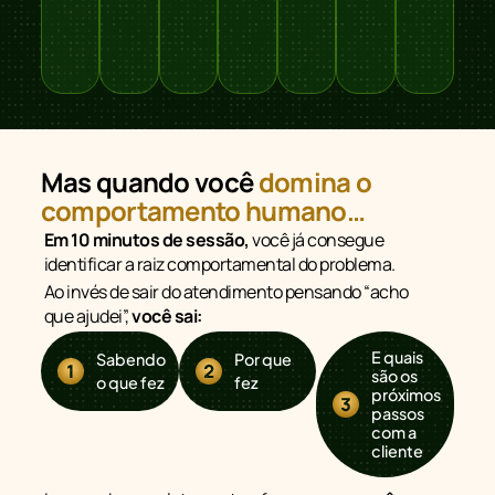
Mas quando você
domina o
comportamento humano…
Em 10 minutos de sessão,
você já consegue
identificar a raiz comportamental do problema.
Ao invés de sair do atendimento pensando “acho
que ajudei”,
você sai:
E quais
Sabendo
Por que
são os
o que fez
fez
próximos
passos
com a
cliente