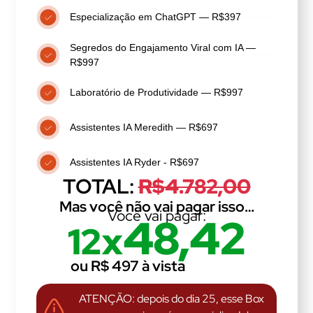
Especialização em ChatGPT — R$397
Segredos do Engajamento Viral com IA —
R$997
Laboratório de Produtividade — R$997
Assistentes IA Meredith — R$697
Assistentes IA Ryder - R$697
TOTAL:
R$4.782,00
Mas você não vai pagar isso…
Você vai pagar:
48,42
12x
ou R$ 497 à vista
ATENÇÃO: depois do dia 25, esse Box