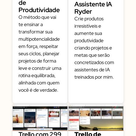
de
Assistente IA
Produtividade
Ryder
O método que vai
Crie produtos
te ensinar a
irresistíveis e
transformar sua
aumente sua
multipotencialidade
produtividade
em força, respeitar
criando projetos e
seus ciclos, planejar
metas que serão
projetos de forma
concretizados com
leve e construir uma
assistentes de IA
rotina equilibrada,
treinados por mim.
alinhada com quem
você é de verdade.
Trello com 299
Trello de