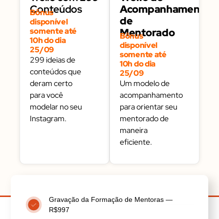
Conteúdos
Acompanhamento
Bônus
de
disponível
somente até
Mentorado
Bônus
10h do dia
disponível
25/09
somente até
299 ideias de
10h do dia
conteúdos que
25/09
deram certo
Um modelo de
para você
acompanhamento
modelar no seu
para orientar seu
Instagram.
mentorado de
maneira
eficiente.
Gravação da Formação de Mentoras —
R$997