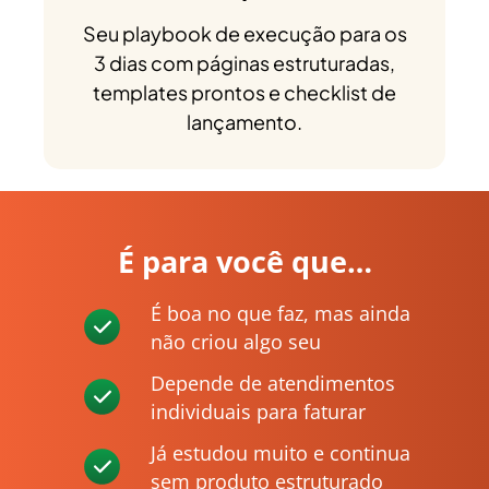
Seu playbook de execução para os
3 dias com páginas estruturadas,
templates prontos e checklist de
lançamento.
É para você que…
É boa no que faz, mas ainda
não criou algo seu
Depende de atendimentos
individuais para faturar
Já estudou muito e continua
sem produto estruturado