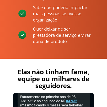
Sabe que poderia impactar
mais pessoas se tivesse
organização
Quer deixar de ser
prestadora de serviço e virar
dona de produto
Elas não tinham fama,
equipe ou milhares de
seguidores.