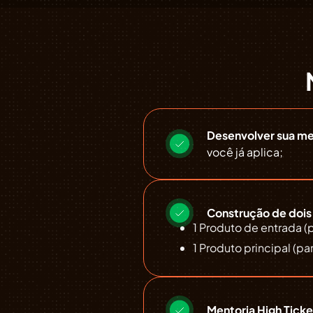
Desenvolver sua me
você já aplica;
Construção de dois 
1 Produto de entrada (p
1 Produto principal (p
Mentoria High Ticke