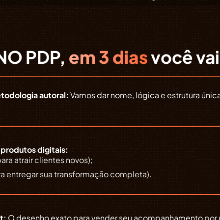
NO PDP,
em 3 dias
você vai
todologia autoral:
Vamos dar nome, lógica e estrutura úni
produtos digitais:
ara atrair clientes novos);
ara entregar sua transformação completa).
t:
O desenho exato para vender seu acompanhamento por u