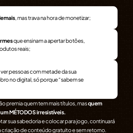
demais
, mas trava na hora de monetizar;
ormes
que ensinam a apertar botões,
odutos reais;
 ver pessoas com metade da sua
ro no digital, só porque “sabem se
o premia quem tem mais títulos, mas
quem
 um MÉTODOS irresistíveis.
r sua sabedoria e colocar para jogo, continuará
 criação de conteúdo gratuito e sem retorno.