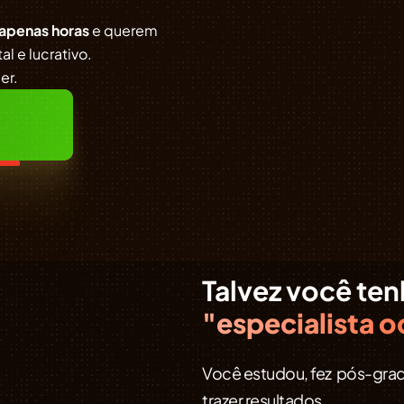
apenas horas
e querem
l e lucrativo.
er.
Talvez você ten
"especialista o
Você estudou, fez pós-grad
trazer resultados.