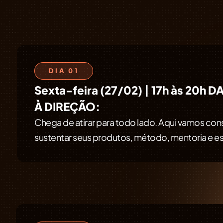
DIA 01
Sexta-feira (27/02) | 17h às 20h
D
À DIREÇÃO:
Chega de atirar para todo lado. Aqui vamos const
sustentar seus produtos, método, mentoria e es