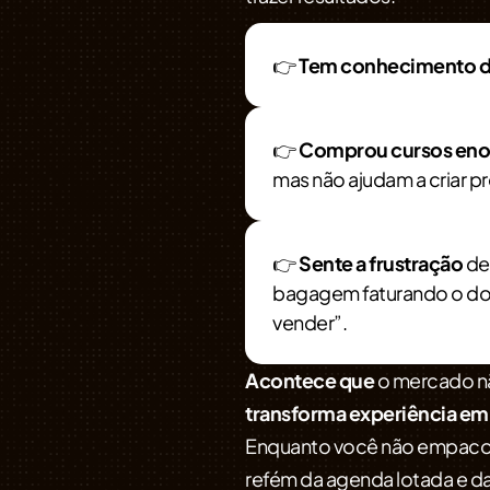
👉
Tem conhecimento 
👉
Comprou cursos en
mas não ajudam a criar pr
👉
Sente a frustração
de
bagagem faturando o dob
vender”.
Acontece que
o mercado nã
transforma experiência em
Enquanto você não empacota
refém da agenda lotada e da