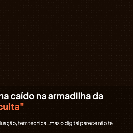
ha caído na armadilha da
culta"
uação, tem técnica…mas o digital parece não te