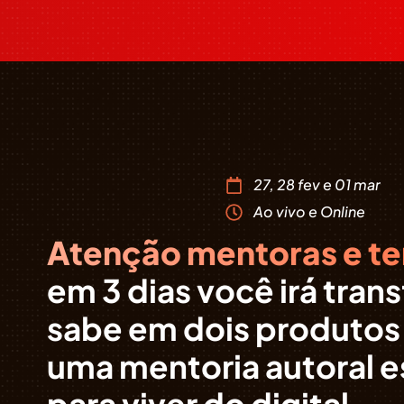
27, 28 fev e 01 mar
Ao vivo e Online
Atenção mentoras e te
em 3 dias você irá tran
sabe em dois produtos 
uma mentoria autoral e
para viver do digital.