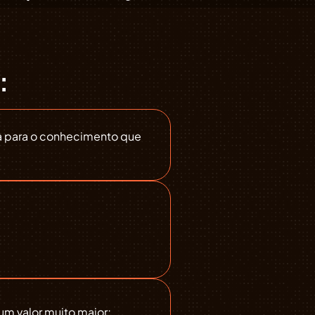
:
ca para o conhecimento que
m valor muito maior;