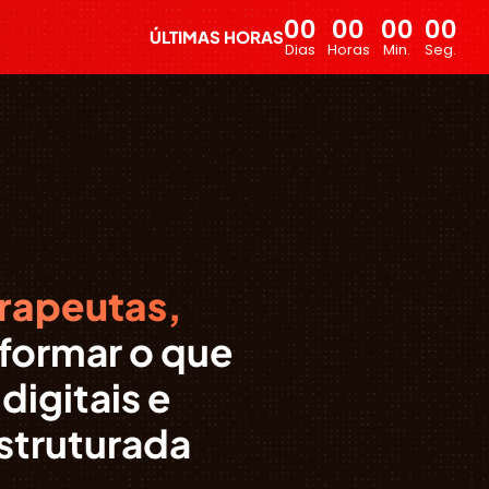
00
00
00
00
ÚLTIMAS HORAS
Dias
Horas
Min.
Seg.
rapeutas,
sformar o que
digitais e
struturada