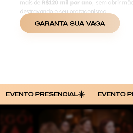
mais de
R$120 mil por ano
, sem abrir mão
destravando o seu protagonismo.
GARANTA SUA VAGA
PRESENCIAL
EVENTO PRESENCIAL