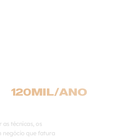
J
TURAR UM
RA
120MIL/ANO
 O
UA HISTÓRIA.
 as técnicas, os
 negócio que fatura