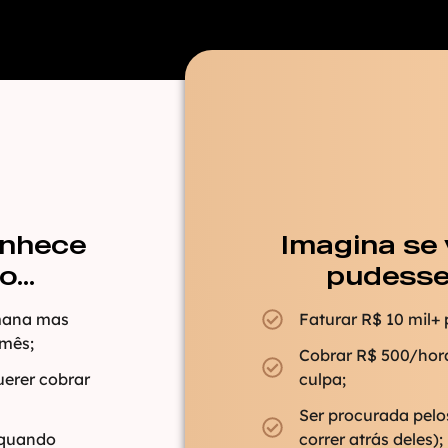
onhece
Imagina se
...
pudesse.
emana mas
Faturar R$ 10 mil+
/mês;
Cobrar R$ 500/hora
uerer cobrar
culpa;
Ser procurada pelos
 quando
correr atrás deles);