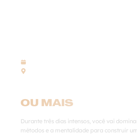
16, 17 E 18 DE OUTUBRO DE 2026
TEATRO OPUS CITTÀ - BARRA DA TIJUCA - R
3 DIAS PARA ESTRU
NEGÓCIO QUE FATU
OU MAIS
E ASSUMIR
PROTAGONISMO DA S
Durante três dias intensos, você vai dominar
métodos e a mentalidade para construir um