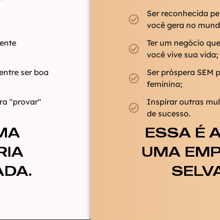
Ser reconhecida p
você gera no mund
sente
Ter um negócio qu
você vive sua vida;
entre ser boa
Ser próspera SEM p
feminina;
ra "provar"
Inspirar outras mu
de sucesso.
MA
ESSA É A
RIA
UMA EMP
DA.
SELV