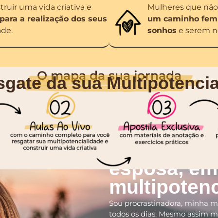
uir uma vida criativa e
Mulheres que não
ara a realização dos seus
um caminho femi
ade.
sonhos
e serem no
O mapa da sua jornada
sgate da sua Multipotencia
Oi, eu sou a
esposa, em
multipotenc
Sou procrastinadora, minha me
todos os dias. Mesmo assim m