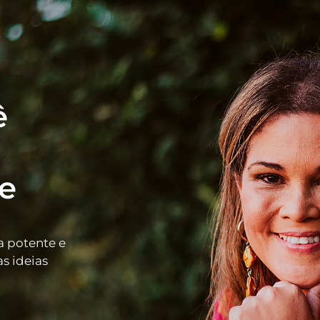
ê
e
a potente e
as ideias