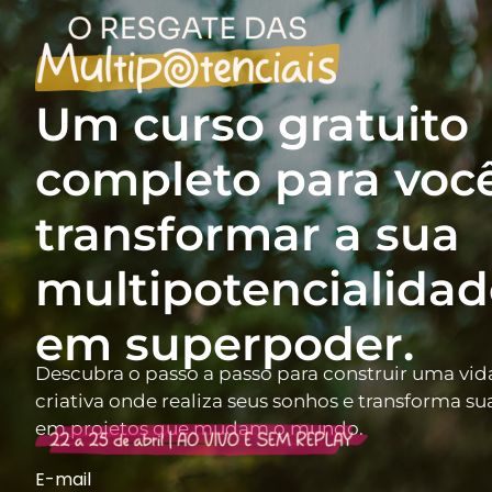
Um curso gratuito
completo para voc
transformar a sua
multipotencialidad
em superpoder.
Descubra o passo a passo para construir uma vid
criativa onde realiza seus sonhos e transforma su
em projetos que mudam o mundo.
E-mail