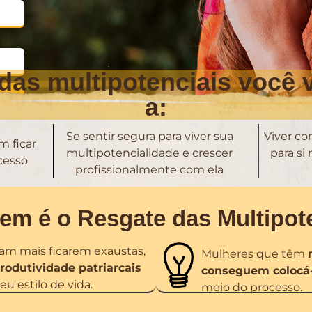
das multipotenciais você 
a:
Se sentir segura para viver sua
Viver c
m ficar
multipotencialidade e crescer
para si
cesso
profissionalmente com ela
em é o Resgate das Multipot
m mais ficarem exaustas,
Mulheres que têm
rodutividade patriarcais
conseguem colocá-
 estilo de vida.
meio do processo.