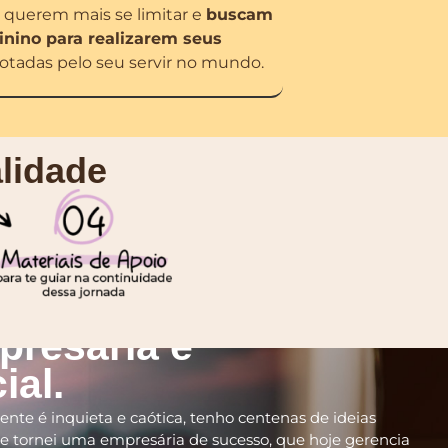
 querem mais se limitar e
buscam
nino para realizarem seus
tadas pelo seu servir no mundo.
lidade
 Isa, mãe de três,
presária e
ial.
nte é inquieta e caótica, tenho centenas de ideias
e tornei uma empresária de sucesso, que hoje gerencia