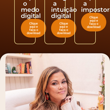
o
a
a
medo
intuição
impostor
digital
digital
Clique
aqui e
Clique
Clique
faça o
aqui e
aqui e
download
faça o
faça o
download
download