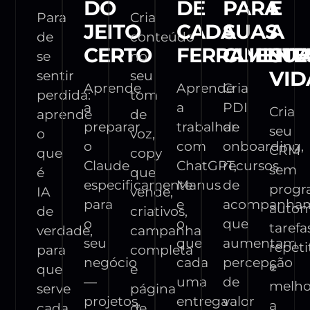
DO
DE
PARA
E
Para
Cria
JEITO
CADA
SUAS
A
de
conteúdo
CERTO
FERRAMENT
CLIENTE
SU
se
no
VID
sentir
seu
Aprende
Aprende
Cria
perdida:
tom
a
a
PDI
Cria
aprende
de
preparar
trabalhar
de
seu
o
voz,
o
com
onboarding,
CRM
que
copy
Claude
ChatGPT,
recursos
sem
é
que
especificamente
Manus
de
progr
IA
vende,
para
e
acompanha
autom
de
criativos,
o
o
que
tarefa
verdade,
campanha
seu
que
aumentam
repeti
para
completa
negócio
cada
percepção
e
que
e
—
uma
de
melho
serve
página
projetos,
entrega
valor
a
cada
de