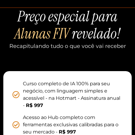
Preço especial para
Alunas FIV
revelado!
Recapitulando tudo o que você vai receber
Curso completo de IA 100% para seu
negócio, com linguagem simples e
acessível - na Hotmart - Assinatura anual
-
R$ 997
Acesso ao Hub completo com
ferramentas exclusivas calibradas para o
seu mercado -
R$ 997