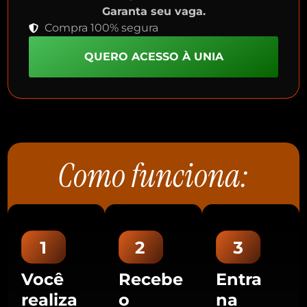
Garanta seu vaga.
Compra 100% segura
QUERO ACESSO À UNIA
Como funciona:
Você
Recebe
Entra
realiza
o
na