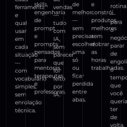
skills,
de
e
rotina
ferramenta
vendas
engenharia
melhor
constrói
—
e
—
de
—
produtos
para
qual
tudo
prompt
sem
melhores
o
usar
com
e
precisar
sem
negóc
em
IA,
prompts
escolher
dobrar
parar
cada
sem
pensados
uma
as
de
situação
parecer
para
só
horas
engoli
—
que
mentoras,
ou
trabalhadas.
o
com
foi
terapeutas
ficar
temp
vocabulário
feito
e
perdida
que
simples,
por
professoras.
entre
você
sem
IA.
abas.
queri
enrolação
ter
técnica.
de
volta.