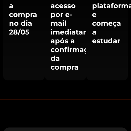
a
acesso
plataform
compra
por e-
e
no dia
mail
começa
28/05
imediatamente
a
após a
estudar
confirmação
da
compra