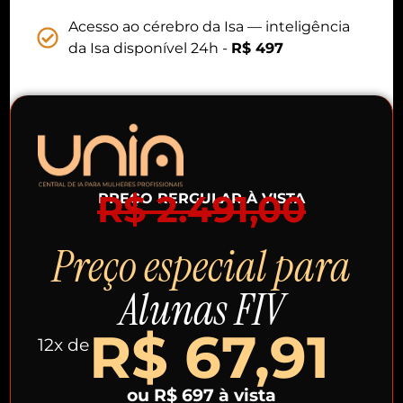
Acesso ao cérebro da Isa — inteligência
da Isa disponível 24h -
R$ 497
R$ 2.491,00
PREÇO RERGULAR À VISTA
Preço especial para
Alunas FIV
R$ 67,91
12x de
ou R$ 697 à vista