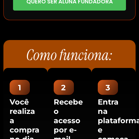
QUERO SER ALUNA FUNDADORA
Como funciona:
Você
Recebe
Entra
realiza
o
na
a
acesso
plataform
compra
por e-
e