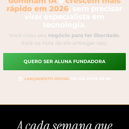
dominam IA
e
crescem mais
rápido em 2026
, sem precisar
virar especialista em
tecnologia.
Você criou seu
negócio para ter liberdade.
Está na hora de ele entregar isso.
QUERO SER ALUNA FUNDADORA
LANÇAMENTO OFICIAL
NO DIA 28/05 ÀS 9H
A cada semana que