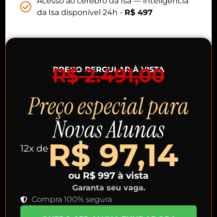
Acesso ao cérebro da Isa — inteligência
da Isa disponível 24h -
R$ 497
R$ 2.491,00
PREÇO RERGULAR À VISTA
Preço especial para
Novas Alunas
R$ 97,14
12x de
ou R$ 997 à vista
Garanta seu vaga.
Compra 100% segura