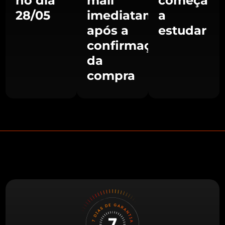
no dia
mail
começa
28/05
imediatamente
a
após a
estudar
confirmação
da
compra