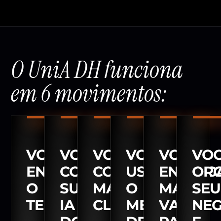
O UniA DH funciona
em 6 movimentos:
VOCÊ
VOCÊ
VOCÊ
VOCÊ
VOCÊ
VO
ENTENDE
CONFIGURA
CONQUISTA
USA
ENTREG
ORG
O
SUA
MAIS
O
MAIS
SEU
TERRENO
IA
CLIENTES
MELHOR
VALOR
NEG