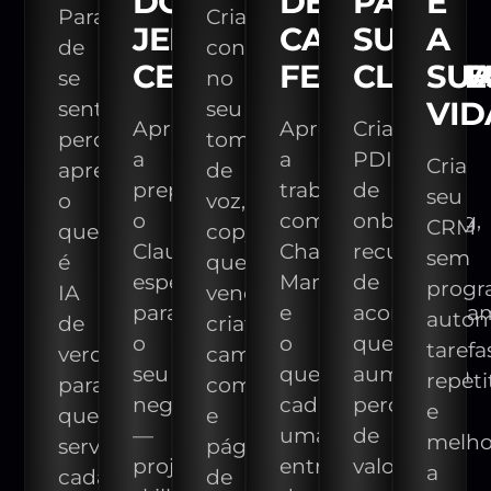
DO
DE
PARA
E
Para
Cria
JEITO
CADA
SUAS
A
de
conteúdo
CERTO
FERRAMENT
CLIENTE
SU
se
no
VID
sentir
seu
Aprende
Aprende
Cria
perdida:
tom
a
a
PDI
Cria
aprende
de
preparar
trabalhar
de
seu
o
voz,
o
com
onboarding,
CRM
que
copy
Claude
ChatGPT,
recursos
sem
é
que
especificamente
Manus
de
progr
IA
vende,
para
e
acompanha
autom
de
criativos,
o
o
que
tarefa
verdade,
campanha
seu
que
aumentam
repeti
para
completa
negócio
cada
percepção
e
que
e
—
uma
de
melho
serve
página
projetos,
entrega
valor
a
cada
de