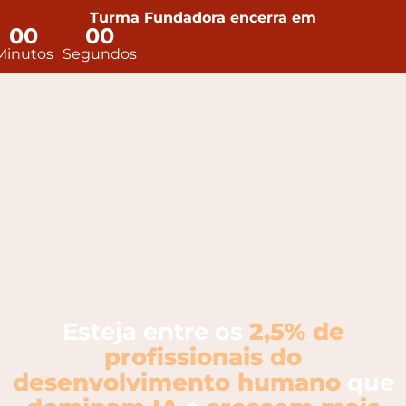
Turma Fundadora encerra em
00
00
Minutos
Segundos
Esteja entre os
2,5% de
profissionais do
desenvolvimento humano
que