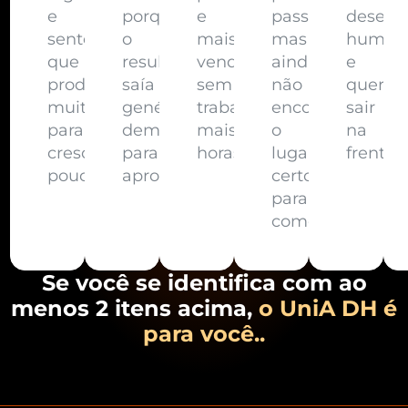
e
porque
e
passo,
desenv
sente
o
mais
mas
human
que
resultado
vendas
ainda
e
produz
saía
sem
não
quer
muito
genérico
trabalhar
encontrou
sair
para
demais
mais
o
na
crescer
para
horas.
lugar
frente
pouco
aproveitar.
certo
para
começar.
Se você se identifica com ao
menos 2 itens acima,
o UniA DH é
para você..