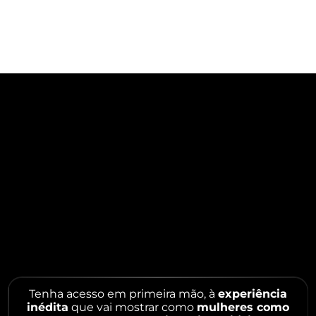
Algo histórico vai acontecer e essa oportunidade
será revelada no dia
20 de maio | Somente no
grupo oficial VIP
Tenha acesso em primeira mão, à
experiência
inédita
que vai mostrar como
mulheres como