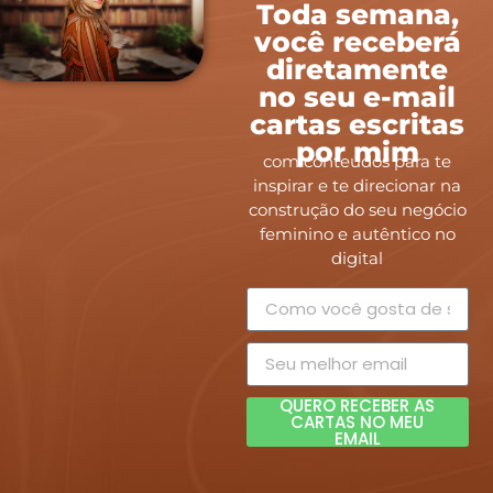
Toda semana,
você receberá
diretamente
no seu e-mail
cartas escritas
por mim
com conteúdos para te
inspirar e te direcionar na
construção do seu negócio
feminino e autêntico no
digital
QUERO RECEBER AS
CARTAS NO MEU
EMAIL